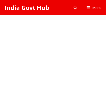
Skip
India Govt Hub
Menu
to
content