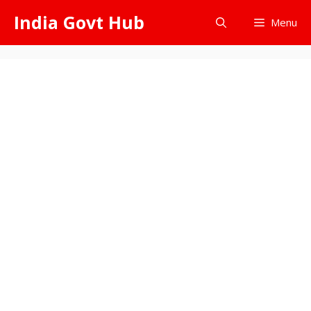
Skip
India Govt Hub
Menu
to
content