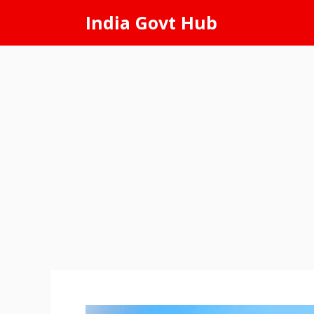
Skip
India Govt Hub
to
content