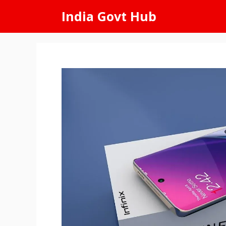
Skip
India Govt Hub
to
content